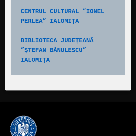
CENTRUL CULTURAL ”IONEL 
PERLEA” IALOMIȚA
BIBLIOTECA JUDEȚEANĂ 
”ȘTEFAN BĂNULESCU” 
IALOMIȚA