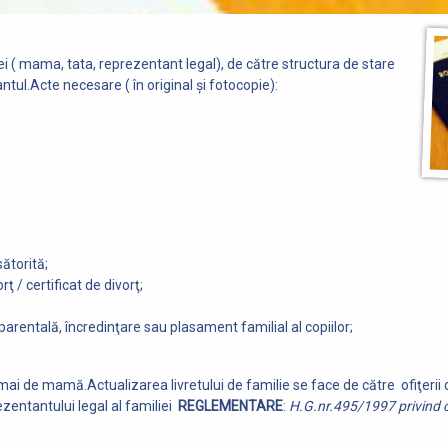
ei ( mama, tata, reprezentant legal), de către structura de stare
itantul.Acte necesare ( în original şi fotocopie):
sătorită;
 / certificat de divorţ;
arentală, încredinţare sau plasament familial al copiilor;
t numai de mamă.Actualizarea livretului de familie se face de către ofiţerii 
ezentantului legal al familiei
REGLEMENTARE
:
H.G.nr.495/1997 privind c