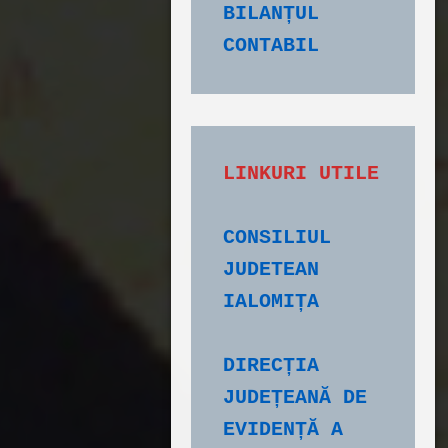
BILANȚUL 
CONTABIL
CONSILIUL 
JUDETEAN 
IALOMIȚA
DIRECȚIA 
JUDEȚEANĂ DE 
EVIDENȚĂ A 