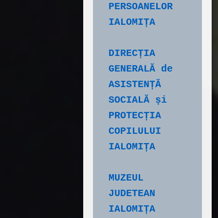
PERSOANELOR 
IALOMIȚA
DIRECȚIA 
GENERALĂ de 
ASISTENȚĂ 
SOCIALĂ și 
PROTECȚIA 
COPILULUI 
IALOMIȚA
MUZEUL 
JUDETEAN 
IALOMIȚA