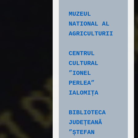
MUZEUL 
NATIONAL AL 
AGRICULTURII
CENTRUL 
CULTURAL 
”IONEL 
PERLEA” 
IALOMIȚA
BIBLIOTECA 
JUDEȚEANĂ 
”ȘTEFAN 