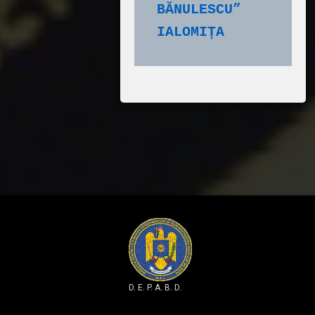
BĂNULESCU” 
IALOMIȚA
D. E. P. A. B. D.