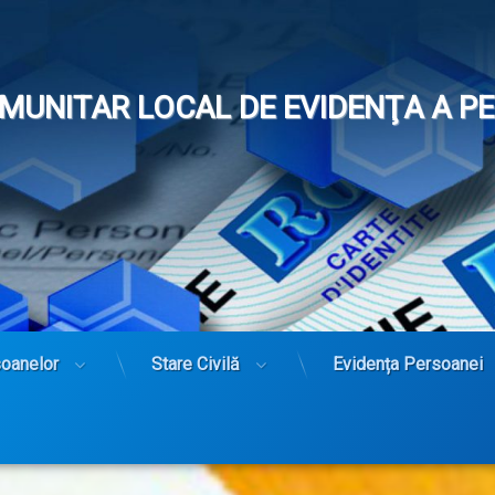
OMUNITAR LOCAL DE EVIDENŢA A 
soanelor
Stare Civilă
Evidența Persoanei
vretul de familie