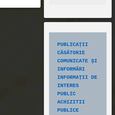
PUBLICAȚII 
CĂSĂTORIE
COMUNICATE ȘI 
INFORMĂRI
INFORMAȚII DE 
INTERES 
PUBLIC
ACHIZITII 
PUBLICE