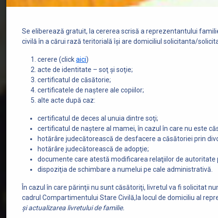
de
familie
Se eliberează gratuit, la cererea scrisă a reprezentantului famili
civilă în a cărui rază teritorială îşi are domiciliul solicitanta/solic
cerere (click
aici
)
acte de identitate – soţ şi soţie;
certificatul de căsătorie;
certificatele de naştere ale copiilor;
alte acte după caz:
certificatul de deces al unuia dintre soţi;
certificatul de naştere al mamei, în cazul în care nu este că
hotărâre judecătorească de desfacere a căsătoriei prin divorţ
hotărâre judecătorească de adopţie;
documente care atestă modificarea relaţiilor de autoritate p
dispoziţia de schimbare a numelui pe cale administrativă.
În cazul în care părinţii nu sunt căsătoriţi, livretul va fi solicita
cadrul Compartimentului Stare Civilă,la locul de domiciliu al repr
şi actualizarea livretului de familie.