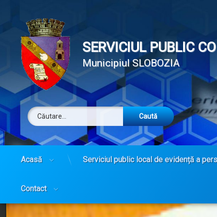
SERVICIUL PUBLIC C
Municipiul SLOBOZIA
Caută după:
Tel:
Acasă
Serviciul public local de evidență a per
Sari
la
conținut
Contact
Li
Categorii:
Posted on
Updated on
by
Livretul
directorevpslobozia
23 august 2021
11 noiembrie 2021