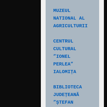
MUZEUL 
NATIONAL AL 
AGRICULTURII
CENTRUL 
CULTURAL 
”IONEL 
PERLEA” 
IALOMIȚA
BIBLIOTECA 
JUDEȚEANĂ 
”ȘTEFAN 