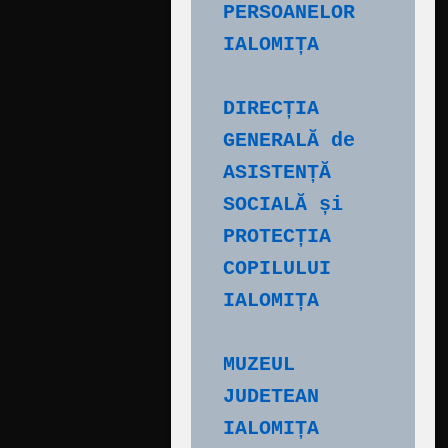
PERSOANELOR 
IALOMIȚA
DIRECȚIA 
GENERALĂ de 
ASISTENȚĂ 
SOCIALĂ și 
PROTECȚIA 
COPILULUI 
IALOMIȚA
MUZEUL 
JUDETEAN 
IALOMIȚA