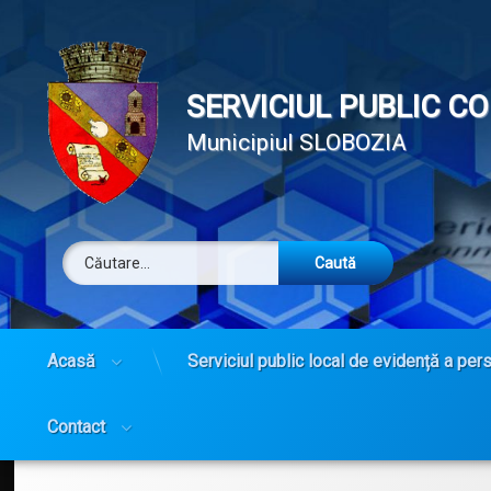
SERVICIUL PUBLIC C
Municipiul SLOBOZIA
Caută după:
Tel:
Acasă
Serviciul public local de evidență a per
Sari
la
conținut
Contact
Categorii:
Posted on
Updated on
by
Strategia
directorevpslobozia
25 martie 2022
25 martie 2022