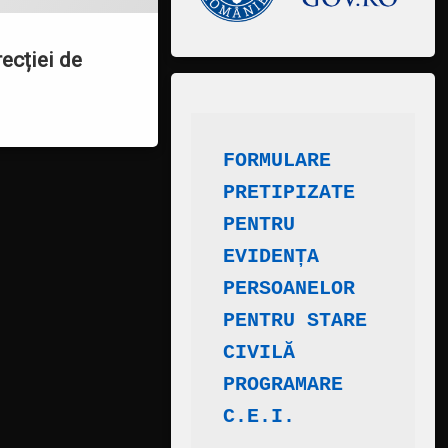
ecției de
FORMULARE 
PRETIPIZATE
​PENTRU 
EVIDENȚA 
PERSOANELOR
PENTRU STARE 
CIVILĂ
PROGRAMARE 
C.E.I.