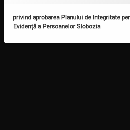
națională
anticorupție
2021-
2025
privind aprobarea Planului de Integritate p
Evidență a Persoanelor Slobozia