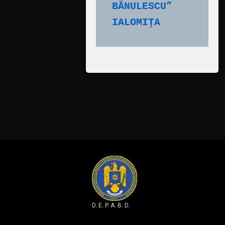
BĂNULESCU” 
IALOMIȚA
D. E. P. A. B. D.