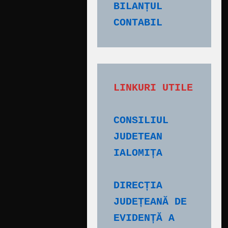
BILANȚUL 
CONTABIL
CONSILIUL 
JUDETEAN 
IALOMIȚA
DIRECȚIA 
JUDEȚEANĂ DE 
EVIDENȚĂ A 