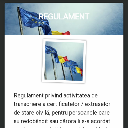
Concursuri și Examene 2023
Transcrierea certificatului de deces emis în străinătate
Acte multilingve de stare civilă
Taxe acte de identitate
La expirarea termenului de valabilitate
Pentru cetățenii români cu domiciliul în străinătate și reșed
Programul anual al achizițiilor publice
Evidența persoanei
Raport activitate
Acte multilingve de stare civilă
Reședința (flotant)
Declarații de avere și interese
Reclamații și Petiții
REGULAMENT
Concursuri și Examene 2022
Extrasele multilingve de stare civilă
Taxe speciale
La schimbarea datelor de stare civilă
Centralizatorul achizițiilor publice
Schimbarea numelui
Localități deservite
Strategia națională anticorupție 2021-2025
Categorii:
Formulare standard multilingve
Acte care fac dovada adresei de domiciliu
La schimbarea domiciliului
Posted on
Updated on
by
Regulament
directorevpslobozia
18 iulie 2022
18 iulie 2022
Regulament transcriere certificate/extrase de stare civilă
Furnizări de date
transcriere
certificate/extrase
de
Declarația de primire în spațiu
La schimbarea denumirii străzii
Acte doveditoare DOMICILIU sau REȘEDINȚĂ
stare
civilă
Informații utile acte de identitate
La pierdere, furt, deteriorarea sau distrugerea actului de iden
La schimbarea fizionomiei
La dobândirea/redobândirea cetățeniei române
Regulament privind activitatea de
La schimbarea domiciliului din străinătate în România
transcriere a certificatelor / extraselor
La preschimbarea Buletinului de identitate
de stare civilă, pentru persoanele care
au redobândit sau cărora li s-a acordat