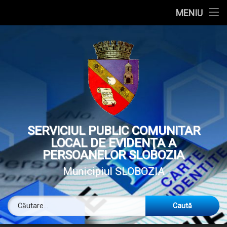
Acasă
Acasă
MENIU
Sari
Prezentare generală
Serviciul public local de evidență a persoanelor
Serviciul public local de evidență a persoanelor
la
conținut
Atribuții
Stare Civilă
Stare Civilă
Nașteri
Legislația aplicată
Nașteri
Evidența Persoanei
Evidența Persoanei
Înregistrarea nașterii
Căsătorii
Regulamentul de organizare și funcționare
Căsătorii
Carte electronică de identitate
Informații de interes public
Informații de interes public
SERVICIUL PUBLIC COMUNITAR
Transcrierea certificatului de naștere emis în străinătate
Înregistrarea căsătoriei
Informații generale despre cartea de identitate
Solicitare informatii. Legislatie
Conducere
Livretul de familie
Informații generale despre cartea de identitate
Solicitare informatii. Legislatie
Contact
Contact
LOCAL DE EVIDENŢA A
PERSOANELOR SLOBOZIA
Înregistrare tardivă
Publicații căsătorii
Generalități
Carte de identitate
Legea nr. 544/2001
Organigrama
Divorț
Carte de identitate
Bugetul de venituri și cheltuieli
Date de contact
Municipiul SLOBOZIA
Transcrierea certificatului de căsătorie emis în străinătate
Decese
Termen de valabilitate
Eliberarea primei cărți de identitate la împlinirea vârstei de 
Carte de identitate provizorie
Programul de lucru cu publicul
R.O.F.
Decese
Carte de identitate provizorie
Bilanțul contabil
Programul de lucru cu publicul
Tel:
Caută după:
Carieră
La 50 de ani de căsătorie
Înregistrarea decesului
Termen de eliberare
Eliberarea primului act de identitate după împlinirea vârstei 
Pentru cetățenii români cu domiciliul în România
Achiziții publice
Stare civilă
Carieră
Eliberarea certificatelor de stare civilă
Stația mobilă
Achiziții publice
Audiențe