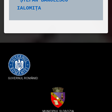
”ȘTEFAN BĂNULESCU” 
IALOMIȚA
GUVERNUL ROMÂNIEI
MUNICIPIUL SLOBOZIA