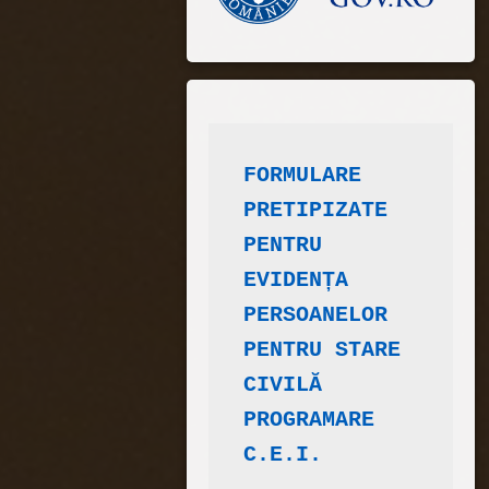
FORMULARE 
PRETIPIZATE
​PENTRU 
EVIDENȚA 
PERSOANELOR
PENTRU STARE 
CIVILĂ
PROGRAMARE 
C.E.I.