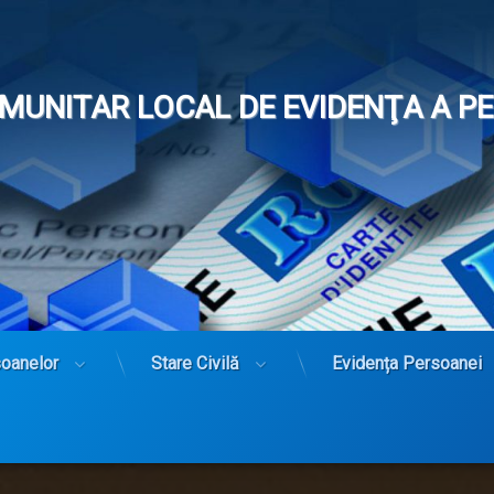
OMUNITAR LOCAL DE EVIDENŢA A 
soanelor
Stare Civilă
Evidența Persoanei