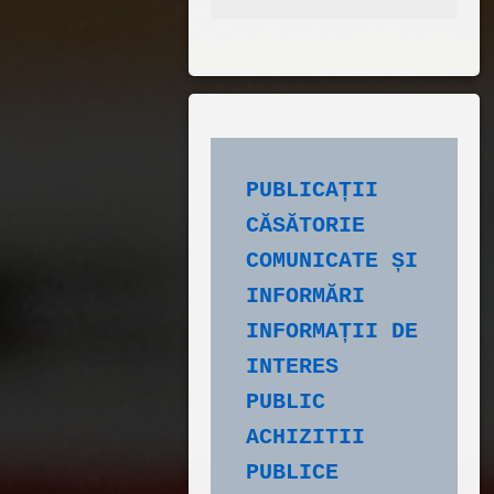
PUBLICAȚII 
CĂSĂTORIE
COMUNICATE ȘI 
INFORMĂRI
INFORMAȚII DE 
INTERES 
PUBLIC
ACHIZITII 
PUBLICE