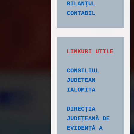
BILANȚUL 
CONTABIL
CONSILIUL 
JUDETEAN 
IALOMIȚA
DIRECȚIA 
JUDEȚEANĂ DE 
EVIDENȚĂ A 