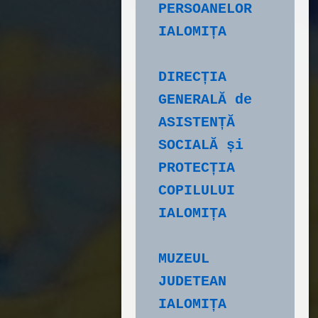
PERSOANELOR 
IALOMIȚA
DIRECȚIA 
GENERALĂ de 
ASISTENȚĂ 
SOCIALĂ și 
PROTECȚIA 
COPILULUI 
IALOMIȚA
MUZEUL 
JUDETEAN 
IALOMIȚA