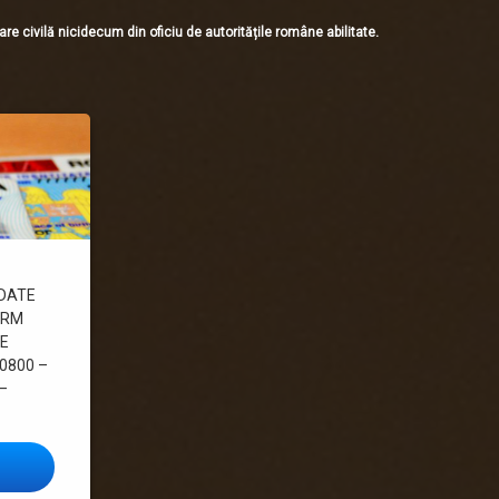
tare civilă nicidecum din oficiu de autoritățile române abilitate.
RDATE
ORM
TE
 0800 –
–