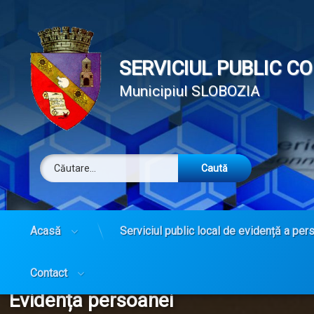
SERVICIUL PUBLIC C
Municipiul SLOBOZIA
Caută după:
Tel:
Acasă
Serviciul public local de evidență a per
Sari
la
conținut
Contact
Categorie:
Evidența persoanei