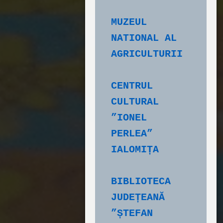
MUZEUL 
NATIONAL AL 
AGRICULTURII
CENTRUL 
CULTURAL 
”IONEL 
PERLEA” 
IALOMIȚA
BIBLIOTECA 
JUDEȚEANĂ 
”ȘTEFAN 