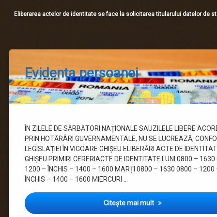
Eliberarea actelor de identitate se face la solicitarea titularului datelor de s
Posted
Updated
Evidența persoanei
on
on
23
3
Categorii:
by
Evidența
directorevpslobozia
septembrie
iunie
persoanei
2022
2021
ÎN ZILELE DE SĂRBĂTORI NAȚIONALE SAUZILELE LIBERE ACO
PRIN HOTĂRÂRI GUVERNAMENTALE, NU SE LUCREAZĂ, CONF
LEGISLAȚIEI ÎN VIGOARE GHIȘEU ELIBERĂRI ACTE DE IDENTITA
GHIȘEU PRIMIRI CERERIACTE DE IDENTITATE LUNI 0800 – 1630
1200 – ÎNCHIS – 1400 – 1600 MARȚI 0800 – 1630 0800 – 1200 
ÎNCHIS – 1400 – 1600 MIERCURI …
Citește mai mult