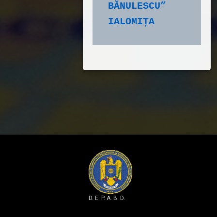
BĂNULESCU” 
IALOMIȚA
D. E. P. A. B. D.